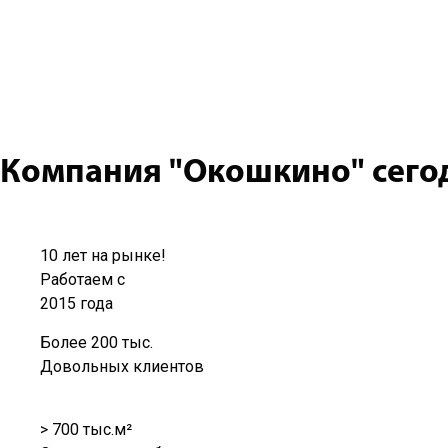
Видео отзыв от клиента ко
Выполнили работы по отделке и утеплению балконной рамы
видео, а также впечатления от клиента компании «Окошки
Записаться на замер
Компания "Окошкино" сего
10 лет на рынке!
Работаем с
2015 года
Более 200 тыс.
Довольных клиентов
> 700 тыс.м²