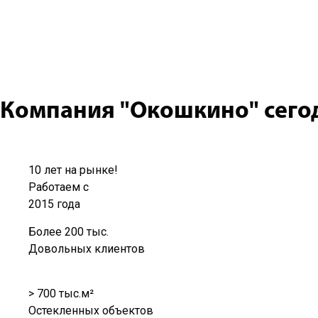
Компания «Окошкино» выполнила работы по остеклению и 
разрушение верхней плиты, и были бы проблемы с креплен
Установлены раздвижные алюминиевые рамы. Заказчик о
Записаться на замер
Компания "Окошкино" сего
10 лет на рынке!
Работаем с
2015 года
Более 200 тыс.
Довольных клиентов
> 700 тыс.м²
Остекленных объектов