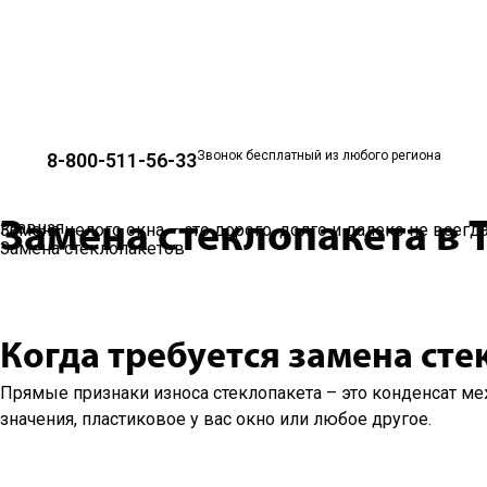
Звонок бесплатный из любого региона
8-800-511-56-33
Замена стеклопакета в 
Главная
Замена целого окна – это дорого, долго и далеко не всегд
Услуга временно недоступна!
Замена стеклопакетов
В настоящее время мы не выполняем замену стек
Когда требуется замена сте
Прямые признаки износа стеклопакета – это конденсат м
значения, пластиковое у вас окно или любое другое.