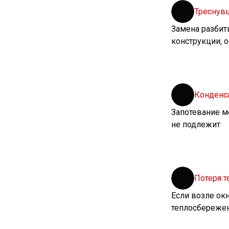
Треснув
Замена разбит
конструкции, 
Конденс
Запотевание м
не подлежит
Потеря 
Если возле окн
теплосбережен