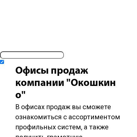
Укажите ваш телефон *
Вызовите мастера по замер
Мастер проведет все необходимые измерения и сделает то
Даю согласие на
обработку персональных данных
и принимаю
условия п
Отправить
Офисы продаж
компании "Окошкин
о"
В офисах продаж вы сможете
ознакомиться с ассортиментом
профильных систем, а также