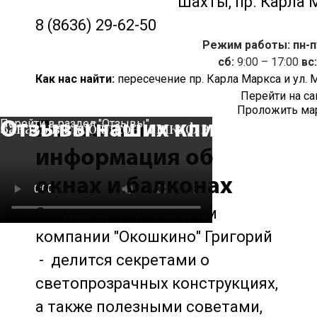
Шахты, пр. Карла 
8 (8636) 29-62-50
Режим работы: пн-п
сб:
9:00 – 17:00
вс:
Как нас найти:
пересечение пр. Карла Маркса и ул. 
Перейти на са
Проложить ма
Перейти в раздел "Отзывы"
Заказывала балкон и шкаф в фирме "Окошки
Отзывы наших клиентов
Полезная
информация об
окнах и балконах
Специалист по замерам
компании "Окошкино" Григорий
- делится секретами о
светопрозрачных конструкциях,
а также полезными советами,