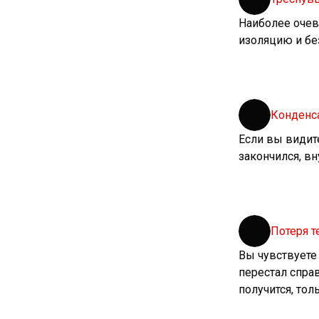
Наиболее очев
изоляцию и бе
Конденс
Если вы видит
закончился, в
Потеря 
Вы чувствуете 
перестал спра
получится, тол