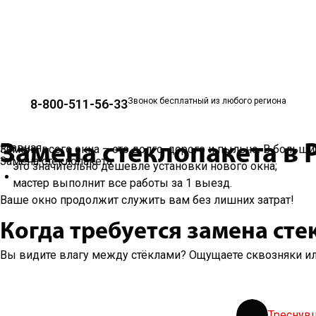
Звонок бесплатный из любого региона
8-800-511-56-33
Замена стеклопакета в 
Главная
Замена всего окна – это долго, дорого и пыльно. В больши
Услуга временно недоступна!
Замена стеклопакета
это значительно дешевле установки нового окна;
В настоящее время мы не выполняем замену стек
мастер выполнит все работы за 1 выезд.
Ваше окно продолжит служить вам без лишних затрат!
Когда требуется замена сте
Вы видите влагу между стёклами? Ощущаете сквозняки ил
Треснув