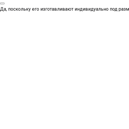
Да, поскольку его изготавливают индивидуально под раз
Компания "Окошкино" в соцсетях:
Вконтакте
Яндекс Дзен