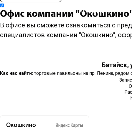
Мастер проведет все необходимые измерения и сделает то
Даю согласие на
обработку персональных данных
и принимаю
условия п
Отправить
Офис компании "Окошкино"
В офисе вы сможете ознакомиться с пре
специалистов компании "Окошкино", офор
Батайск, 
Как нас найти:
торговые павильоны на пр. Ленина, рядом 
Запис
О
Рас