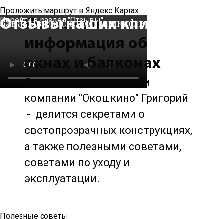
Проложить маршрут в Яндекс Картах
Перейти в раздел "Отзывы"
Заказывала балкон и шкаф в фирме "Окошки
Отзывы наших клиентов
Полезная
информация об
окнах и балконах
Специалист по замерам
компании "Окошкино" Григорий
- делится секретами о
светопрозрачных конструкциях,
а также полезными советами,
советами по уходу и
эксплуатации.
Полезные советы