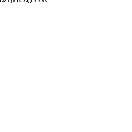
Смотреть видео в VK
Компания "Окошкино" в соцсетях:
Вконтакте
Яндекс Дзен
Единый телефон справочной службы